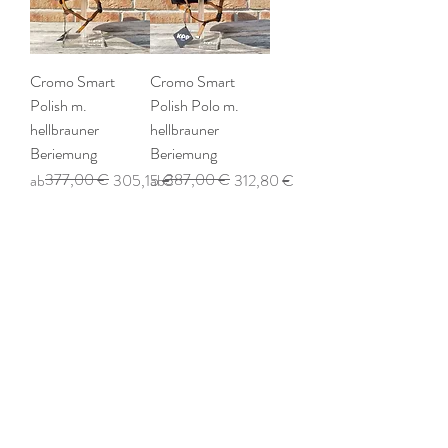
Cromo Smart
Cromo Smart
Polish m.
Polish Polo m.
hellbrauner
hellbrauner
Beriemung
Beriemung
Standardpreis
Sale-Preis
377,00 €
Standardpreis
Sale-Preis
387,00 €
ab
305,15 €
ab
312,80 €
inkl. MwSt.
inkl. MwSt.
Reitsport
Equitado