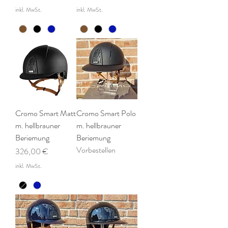
inkl. MwSt.
inkl. MwSt.
Cromo Smart Matt
Cromo Smart Polo
m. hellbrauner
m. hellbrauner
Beriemung
Beriemung
Vorbestellen
Preis
326,00 €
inkl. MwSt.