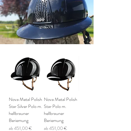
Nova Metal Polish
Nova Metal Polish
Star Silver Polo m.
Star Polo m.
hellbrauner
hellbrauner
Beriemung
Beriemung
Sale-Preis
Sale-Preis
ab
451,00 €
ab
451,00 €