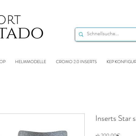
OP
HELMMODELLE
CROMO 2.0 INSERTS
KEP KONFIGU
Inserts Star s
Sale-
ab
200,00€