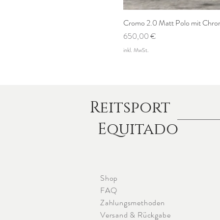
Cromo 2.0 Matt Polo mit Chrom
Preis
650,00 €
inkl. MwSt.
Reitsport
Equitado
Shop
FAQ
Zahlungsmethoden
Versand & Rückgabe