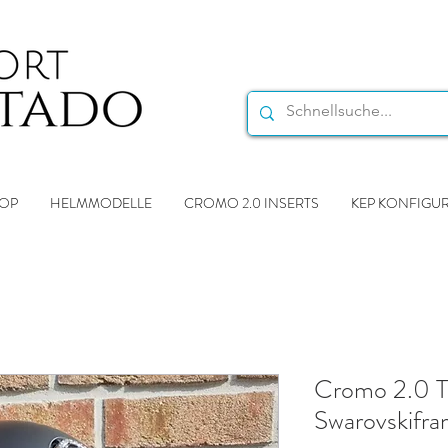
OP
HELMMODELLE
CROMO 2.0 INSERTS
KEP KONFIGU
Cromo 2.0 Te
Swarovskifr