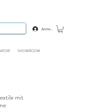
Anmelden
RATOR
SHOWROOM
xtile mit
ame