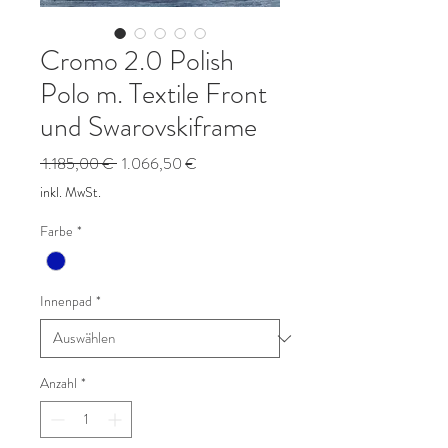
Cromo 2.0 Polish
Polo m. Textile Front
und Swarovskiframe
Standardpreis
Sale-
 1.185,00 € 
1.066,50 €
Preis
inkl. MwSt.
Farbe
*
Innenpad
*
Anzahl
*